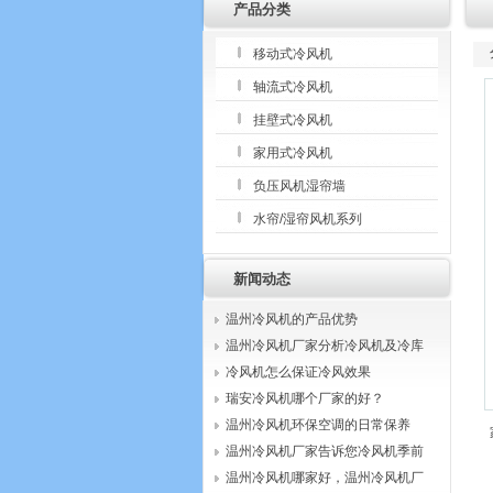
产品分类
移动式冷风机
轴流式冷风机
挂壁式冷风机
家用式冷风机
负压风机湿帘墙
水帘/湿帘风机系列
新闻动态
温州冷风机的产品优势
温州冷风机厂家分析冷风机及冷库
产品市场现..
冷风机怎么保证冷风效果
瑞安冷风机哪个厂家的好？
温州冷风机环保空调的日常保养
温州冷风机厂家告诉您冷风机季前
季后保养方..
温州冷风机哪家好，温州冷风机厂