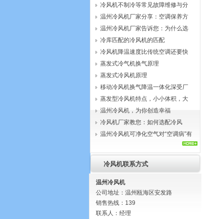
家
冷风机不制冷等常见故障维修与分
析
温州冷风机厂家分享：空调保养方
法
温州冷风机厂家告诉您：为什么选
择安装冷风..
冷库匹配的冷风机的匹配
冷风机降温速度比传统空调还要快
和范围广
蒸发式冷气机换气原理
蒸发式冷风机原理
移动冷风机换气降温一体化深受厂
家喜爱
蒸发型冷风机特点，小小体积，大
大用途
温州冷风机，为你创造幸福
冷风机厂家教您：如何选配冷风
机？
温州冷风机可净化空气对“空调病”有
妙招
冷风机联系方式
温州冷风机
公司地址：温州瓯海区安发路
销售热线：139
联系人：经理