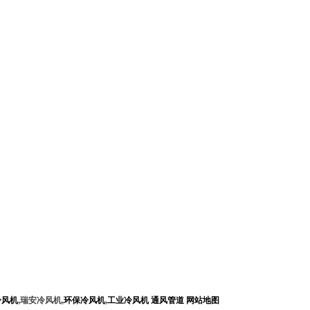
冷风机
,瑞安冷风机,
环保冷风机
,
工业冷风机
通风管道
网站地图