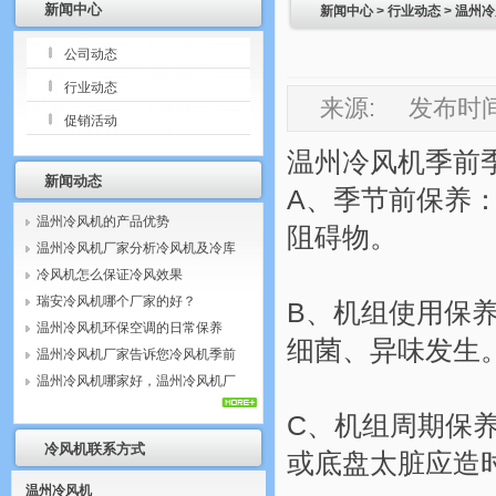
新闻中心
新闻中心
>
行业动态
> 温州
公司动态
行业动态
来源: 发布时间: 
促销活动
温州冷风机
季前
新闻动态
A、季节前保养
温州冷风机的产品优势
阻碍物。
温州冷风机厂家分析冷风机及冷库
产品市场现..
冷风机怎么保证冷风效果
瑞安冷风机哪个厂家的好？
B、机组使用保养
温州冷风机环保空调的日常保养
细菌、异味发生
温州冷风机厂家告诉您冷风机季前
季后保养方..
温州冷风机哪家好，温州冷风机厂
家
C、机组周期保
冷风机联系方式
或底盘太脏应造
温州冷风机