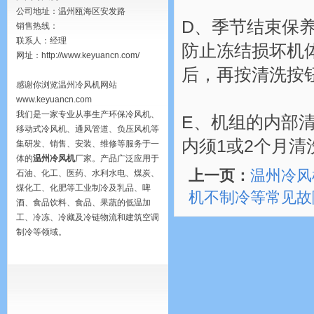
公司地址：温州瓯海区安发路
D、季节结束保养
销售热线：
联系人：经理
防止冻结损坏机
网址：http://www.keyuancn.com/
后，再按清洗按
感谢你浏览温州冷风机网站
www.keyuancn.com
我们是一家专业从事生产环保冷风机、
E、机组的内部
移动式冷风机、通风管道、负压风机等
内须1或2个月清洗一次
集研发、销售、安装、维修等服务于一
体的
温州冷风机
厂家。产品广泛应用于
上一页：
温州冷风
石油、化工、医药、水利水电、煤炭、
煤化工、化肥等工业制冷及乳品、啤
机不制冷等常见故
酒、食品饮料、食品、果蔬的低温加
工、冷冻、冷藏及冷链物流和建筑空调
制冷等领域。