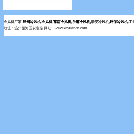
冷风机厂家-
温州冷风机
,
冷风机
,
苍南冷风机
,
乐清冷风机
,瑞安冷风机,
环保冷风机
,
工
地址：温州瓯海区安发路 网址：www.keyuancn.com